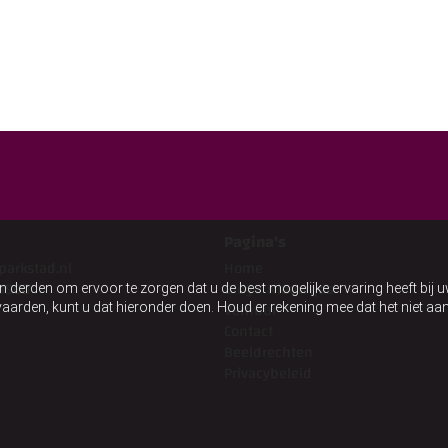
Pagina's
parkstad.nl
Home
8560
Blog / Nieuwtjes
n derden om ervoor te zorgen dat u de best mogelijke ervaring heeft bij 
Verhuur
anvaarden, kunt u dat hieronder doen. Houd er rekening mee dat het niet 
Contact
Beeldrechten
Privacybeleid