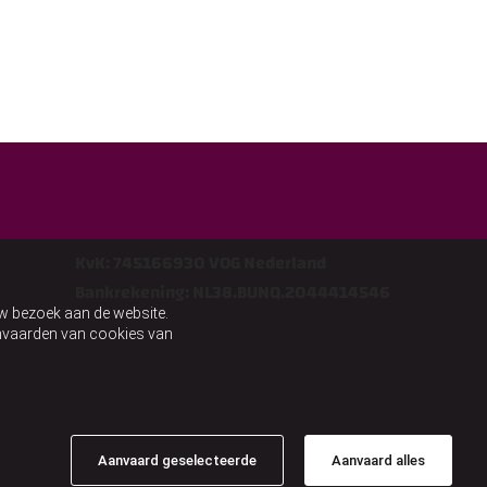
KvK: 745166930 VOG Nederland
Bankrekening: NL38.BUNQ.2044414546
uw bezoek aan de website.
aanvaarden van cookies van
Aanvaard geselecteerde
Aanvaard alles