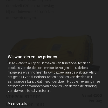
Grondzeil €20, extra Toeslag
bij nat inleveren €20,00 ivm
meerwerk Drogen.
Wij waarderen uw privacy
Deze website wil gebruik maken van functionaliteiten en
cookies van derden om ervoor te zorgen dat u de best
mogelijke ervaring heeft bij uw bezoek aan de website. Als u
het gebruik van functionaliteit en cookies van derden wilt
aanvaarden, kunt u dat hieronder doen. Houd er rekening mee
dat het niet aanvaarden van cookies van derden de ervaring
van de website zal verstoren.
Vanaf €100
VOGPCALBT0001
Per Dag
Calamiteiten Tent
Meer details