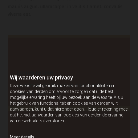
mauris augue, ullamcorper in velit sit amet, convallis
viverra est.
Lorum Ipsum
Wij waarderen uw privacy
Ut enim ad minim veniam, quis exercitation
Deze website wil gebruik maken van functionaliteiten en
ullamco laboris nisi.
cookies van derden om ervoor te zorgen dat u de best
mogelijke ervaring heeft bij uw bezoek aan de website. Als u
het gebruik van functionaliteit en cookies van derden wilt
aanvaarden, kunt u dat hieronder doen. Houd er rekening mee
dat het niet aanvaarden van cookies van derden de ervaring
van de website zal verstoren.
Meer details