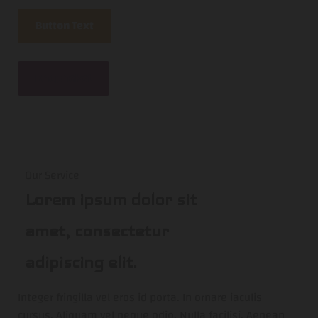
Button Text
Knop Tekst
Our Service
Lorem ipsum dolor sit
amet, consectetur
adipiscing elit.
Integer fringilla vel eros id porta. In ornare iaculis
cursus. Aliquam vel neque odio. Nulla facilisi. Aenean