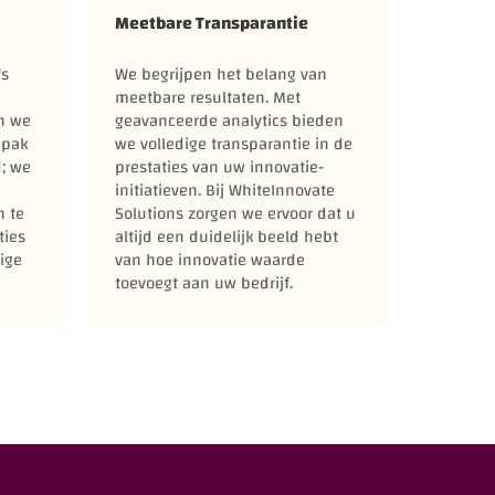
Meetbare Transparantie
's
We begrijpen het belang van
meetbare resultaten. Met
n we
geavanceerde analytics bieden
npak
we volledige transparantie in de
d; we
prestaties van uw innovatie-
initiatieven. Bij WhiteInnovate
n te
Solutions zorgen we ervoor dat u
ties
altijd een duidelijk beeld hebt
ige
van hoe innovatie waarde
toevoegt aan uw bedrijf.