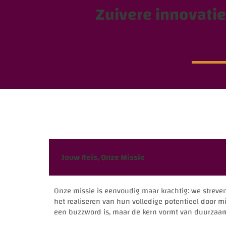
Zuivere innovati
Jouw Reis, Onze Missie
Onze missie is eenvoudig maar krachtig: we streven
het realiseren van hun volledige potentieel door m
een buzzword is, maar de kern vormt van duurzaa