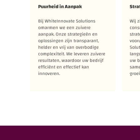
Puurheid in Aanpak
Stra
Bij WhiteInnovate Solutions
Wij 
omarmen we een zuivere
cons
aanpak. Onze strategieën en
strat
oplossingen zijn transparant,
voor
helder en vrij van overbodige
Solu
complexiteit. We leveren zuivere
langd
resultaten, waardoor uw bedrijf
uw b
efficiënt en effectief kan
same
innoveren.
groei