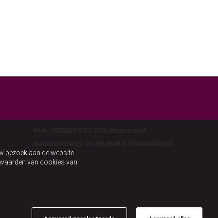
KvK: 745166930 VOG Nederland
Bankrekening: NL38.BUNQ.2044414546
uw bezoek aan de website.
aanvaarden van cookies van