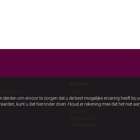
Pagina's
parkstad.nl
Home
8560
Blog / Nieuwtjes
n derden om ervoor te zorgen dat u de best mogelijke ervaring heeft bij 
Verhuur
anvaarden, kunt u dat hieronder doen. Houd er rekening mee dat het niet 
Contact
Beeldrechten
Privacybeleid