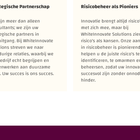
tegische Partnerschap
Risicobeheer als Pioniers
zijn meer dan alleen
Innovatie brengt altijd risico
ultants; we zijn uw
met zich mee, maar bij
egische partners in
WhiteInnovate Solutions zie
uitgang. Bij WhiteInnovate
risico's als kansen. Onze aa
tions streven we naar
in risicobeheer is pionieren
urige relaties, waarbij we
helpen u de juiste risico's te
edrijf echt begrijpen en
identificeren, te omarmen e
nwerken aan duurzame
beheersen, zodat uw innova
. Uw succes is ons succes.
succesvol zijn zonder onnod
hinder.