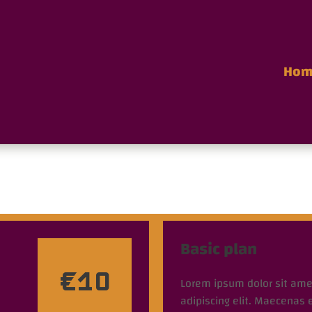
Hom
Basic plan
€10
Lorem ipsum dolor sit ame
adipiscing elit. Maecenas 