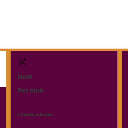
Item
Per stuk
1
Voorbeeldlabel