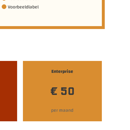
Voorbeeldlabel
Enterprise
€ 50
per maand