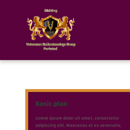
Basic plan
Lorem ipsum dolor sit amet, consectetur
adipiscing elit. Maecenas et ex venenatis,