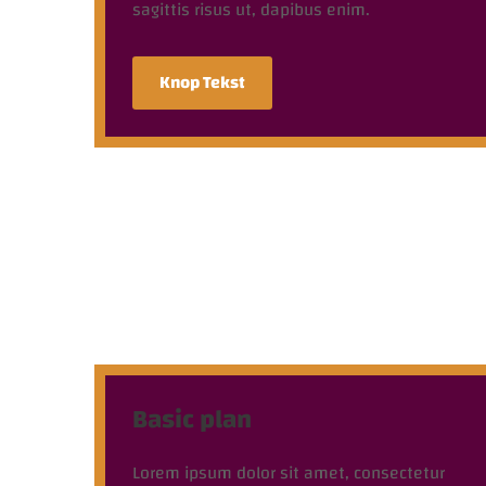
sagittis risus ut, dapibus enim.
Knop Tekst
Basic plan
Lorem ipsum dolor sit amet, consectetur