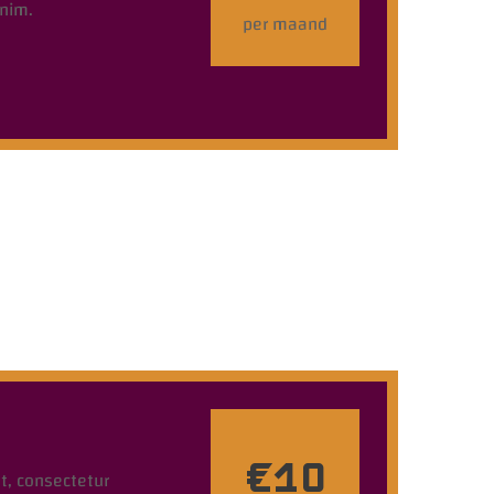
enim.
per maand
€10
t, consectetur