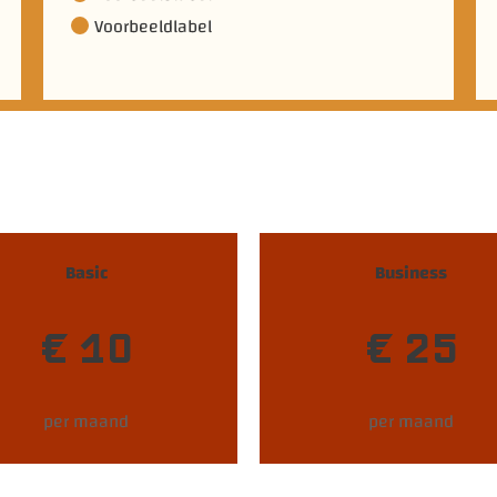
Voorbeeldlabel
Basic
Business
€ 10
€ 25
per maand
per maand