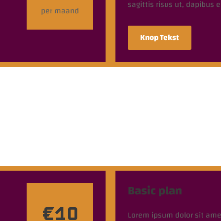
sagittis risus ut, dapibus 
per maand
Knop Tekst
Basic plan
€10
Lorem ipsum dolor sit ame