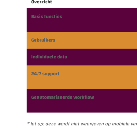
Overzicht
Basis functies
Gebruikers
Individuele data
24/7 support
Geautomatiseerde workflow
* let op: deze wordt niet weergeven op mobiele ver