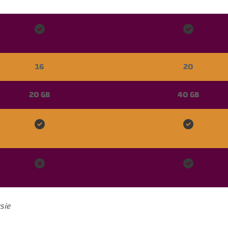


16
20
20 GB
40 GB




sie