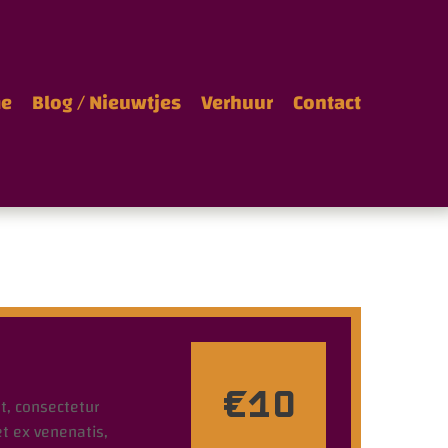
e
Blog / Nieuwtjes
Verhuur
Contact
€10
t, consectetur
et ex venenatis,