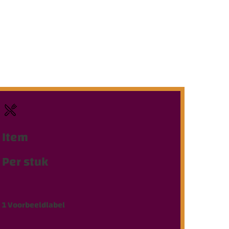
Item
Per stuk
1
Voorbeeldlabel