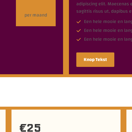
adipiscing elit. Maecenas 
sagittis risus ut, dapibus 
per maand
Een hele mooie en lan
Een hele mooie en lan
Een hele mooie en lan
Knop Tekst
€25