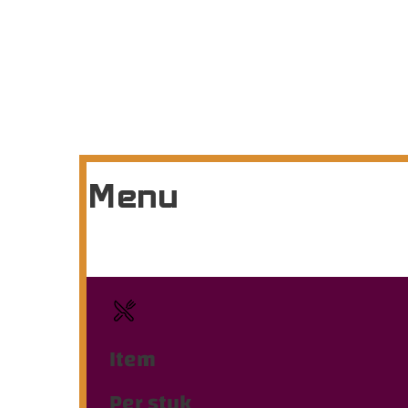
Menu
Item
Per stuk