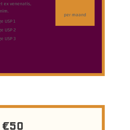
et ex venenatis,
enim.
per maand
ge USP 1
ge USP 2
ge USP 3
€50