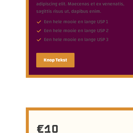
adipiscing elit. Maecenas et ex venenatis,
sagittis risus ut, dapibus enim.
Een hele mooie en lange USP 1
Een hele mooie en lange USP 2
Een hele mooie en lange USP 3
Knop Tekst
€10