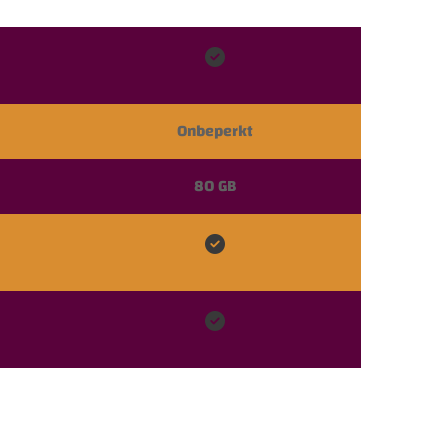

Onbeperkt
80 GB

