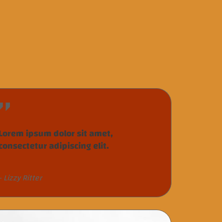
Lorem ipsum dolor sit amet,
consectetur adipiscing elit.
- Lizzy Ritter