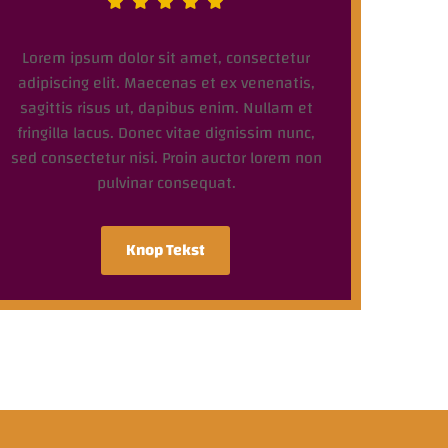
Lorem ipsum dolor sit amet, consectetur
adipiscing elit. Maecenas et ex venenatis,
sagittis risus ut, dapibus enim. Nullam et
fringilla lacus. Donec vitae dignissim nunc,
sed consectetur nisi. Proin auctor lorem non
pulvinar consequat.
Knop Tekst