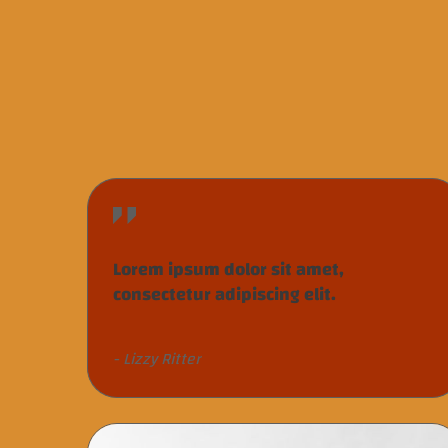
Lorem ipsum dolor sit amet,
consectetur adipiscing elit.
- Lizzy Ritter