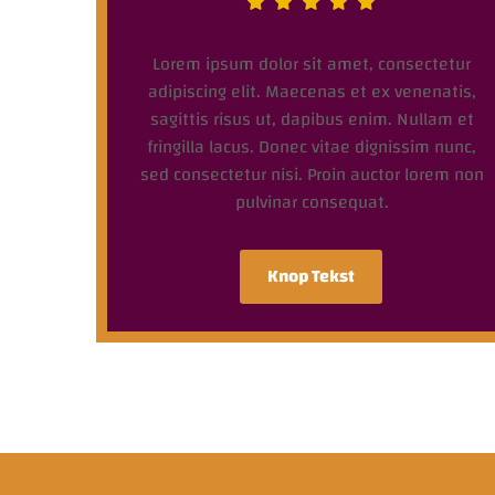
Lorem ipsum dolor sit amet, consectetur
adipiscing elit. Maecenas et ex venenatis,
sagittis risus ut, dapibus enim. Nullam et
fringilla lacus. Donec vitae dignissim nunc,
sed consectetur nisi. Proin auctor lorem non
pulvinar consequat.
Knop Tekst