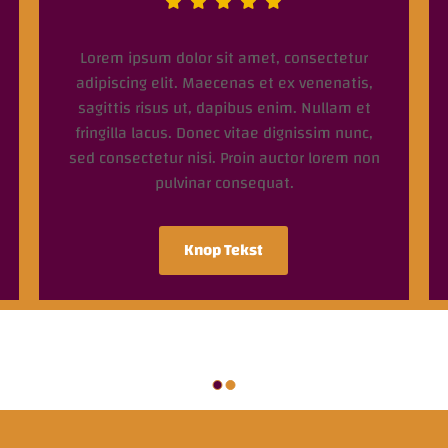
Lorem ipsum dolor sit amet, consectetur
adipiscing elit. Maecenas et ex venenatis,
sagittis risus ut, dapibus enim. Nullam et
fringilla lacus. Donec vitae dignissim nunc,
sed consectetur nisi. Proin auctor lorem non
pulvinar consequat.
Knop Tekst